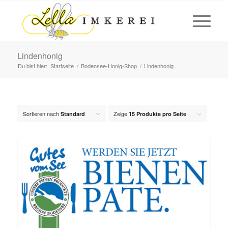
Lindenhonig
Du bist hier:
Startseite
/
Bodensee-Honig-Shop
/
Lindenhonig
Sortieren nach
Zeige
Standard
15 Produkte pro Seite