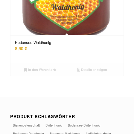
Bodensee Waldhonig
8,90
€
In den Warenkorb
Details anzeigen
PRODUKT SCHLAGWÖRTER
Bienenpatenschaft
Blütenhonig
Bodensee Blütenhonig
Bodensee Rapshonig
Bodensee Waldhonig
Natürlicher Honig