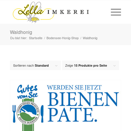
Waldhonig
Du bist hier:
Startseite
/
Bodensee-Honig-Shop
/
Waldhonig
Sortieren nach
Zeige
Standard
15 Produkte pro Seite