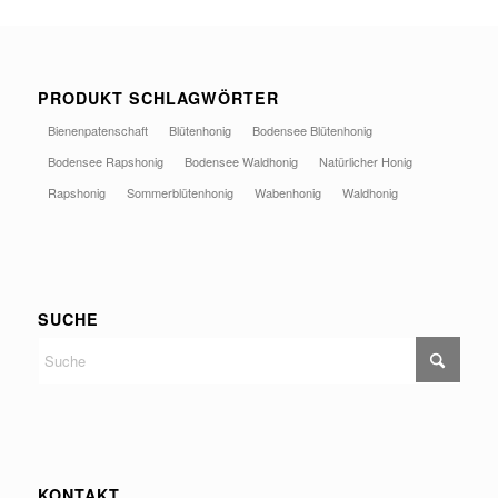
PRODUKT SCHLAGWÖRTER
Bienenpatenschaft
Blütenhonig
Bodensee Blütenhonig
Bodensee Rapshonig
Bodensee Waldhonig
Natürlicher Honig
Rapshonig
Sommerblütenhonig
Wabenhonig
Waldhonig
SUCHE
KONTAKT